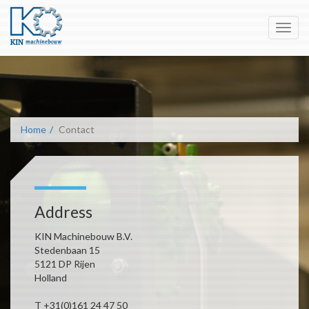
Toggl
navig
Home
Contact
Address
KIN Machinebouw B.V.
Stedenbaan 15
5121 DP Rijen
Holland
T +31(0)161 24 47 50