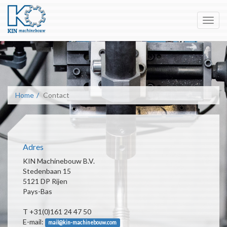
Toggl
navig
Home
Contact
Adres
KIN Machinebouw B.V.
Stedenbaan 15
5121 DP Rijen
Pays-Bas
T +31(0)161 24 47 50
E-mail:
mail@kin-machinebouw.com